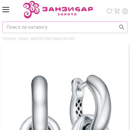
Каталог
>
Серьги
>
дф2202132рб Серьги (Au 585)