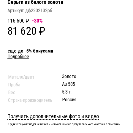
Серьги из белого золота
Артикул:
дф2202132рб
116 600 ₽
-30%
81 620 ₽
еще до -5% бонусами
Подробнее
Золото
Металл/цвет
Au 585
Проба
5.3 г.
Вес
Россия
Страна-производитель
Получить дополнительные фото и видео
В редких случаях изделие может иметь отличие от представленного на фото и в описании.