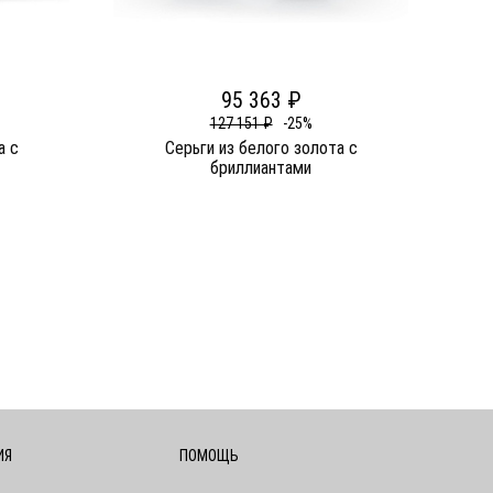
95 363 ₽
127 151 ₽
-25%
а c
Серьги из белого золота c
бриллиантами
ИЯ
ПОМОЩЬ