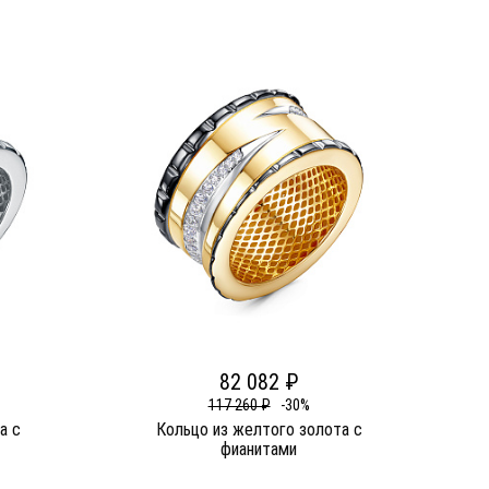
82 082 ₽
117 260 ₽
-30%
а c
Кольцо из желтого золота c
фианитами