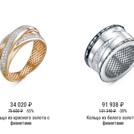
34 020 ₽
91 938 ₽
75 600 ₽
-55%
131 340 ₽
-30%
ьцо из красного золота c
Кольцо из белого золот
фианитами
фианитами