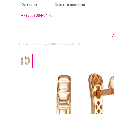
Контакты
Оплата и доставка
+7 (905) 384-64-45
К
Каталог
>
Серьги
>
дф2201982р Серьги (Au 585)