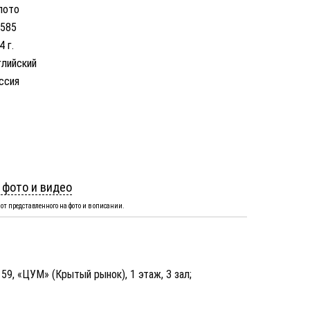
лото
 585
4 г.
глийский
ссия
 фото и видео
от представленного на фото и в описании.
, 59, «ЦУМ» (Крытый рынок), 1 этаж, 3 зал;