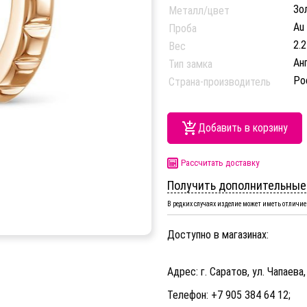
Зо
Металл/цвет
Au
Проба
2.2
Вес
Ан
Тип замка
Ро
Страна-производитель
Добавить в корзину
Рассчитать доставку
Получить дополнительные
В редких случаях изделие может иметь отличие 
Доступно в магазинах:
Адрес: г. Саратов, ул. Чапаева
Телефон: +7 905 384 64 12;