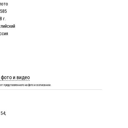
лото
 585
8 г.
глийский
ссия
 фото и видео
от представленного на фото и в описании.
 54;