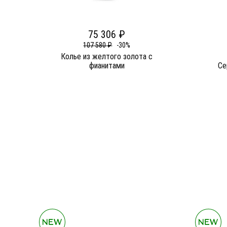
75 306 ₽
107 580 ₽
-30%
Колье из желтого золота c
фианитами
Се