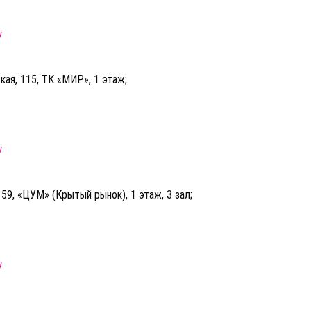
у
кая, 115, ТК «МИР», 1 этаж;
у
, 59, «ЦУМ» (Крытый рынок), 1 этаж, 3 зал;
у