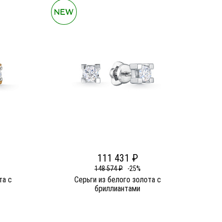
111 431 ₽
148 574 ₽
-25%
та c
Серьги из белого золота c
бриллиантами