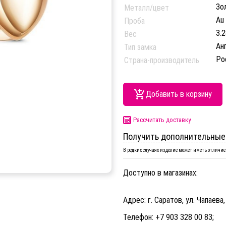
Зо
Металл/цвет
Au
Проба
3.2
Вес
Ан
Тип замка
Ро
Страна-производитель
Добавить в корзину
Рассчитать доставку
Получить дополнительные
В редких случаях изделие может иметь отличие 
Доступно в магазинах:
Адрес: г. Саратов, ул. Чапаева,
Телефон: +7 903 328 00 83;