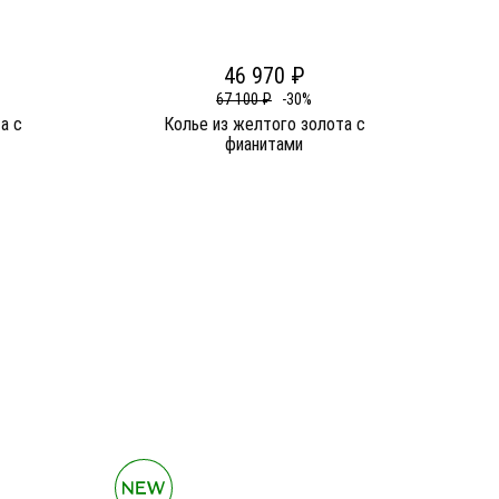
46 970 ₽
67 100 ₽
-30%
а c
Колье из желтого золота c
фианитами