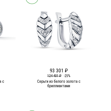
93 301 ₽
124 401 ₽
-25%
а c
Серьги из белого золота c
бриллиантами