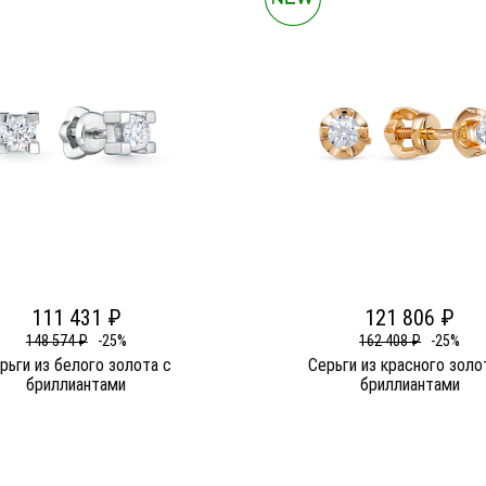
111 431 ₽
121 806 ₽
148 574 ₽
-25%
162 408 ₽
-25%
рьги из белого золота c
Серьги из красного золо
бриллиантами
бриллиантами