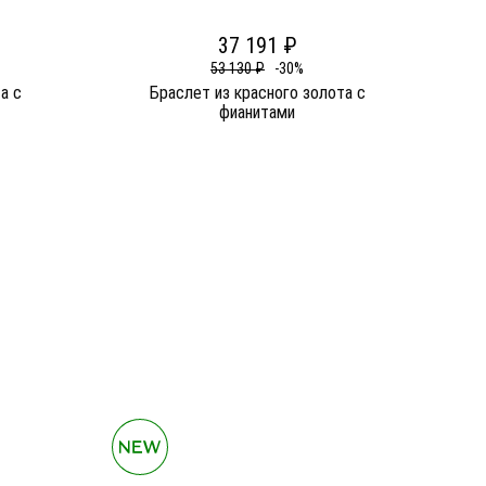
37 191 ₽
53 130 ₽
-30%
а c
Браслет из красного золота c
фианитами