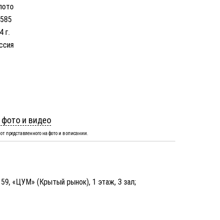
лото
 585
4 г.
ссия
 фото и видео
от представленного на фото и в описании.
, 59, «ЦУМ» (Крытый рынок), 1 этаж, 3 зал;