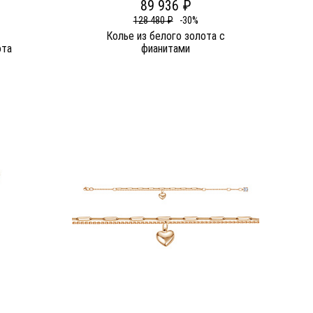
89 936 ₽
128 480 ₽
-30%
Колье из белого золота c
ота
фианитами