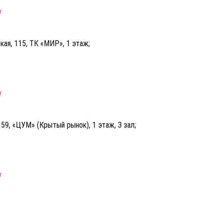
у
кая, 115, ТК «МИР», 1 этаж;
у
, 59, «ЦУМ» (Крытый рынок), 1 этаж, 3 зал;
у