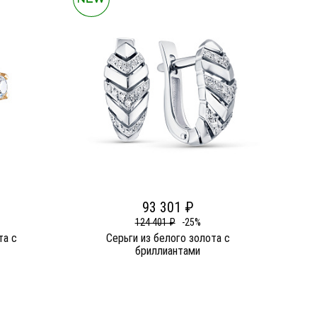
93 301 ₽
124 401 ₽
-25%
та c
Серьги из белого золота c
бриллиантами