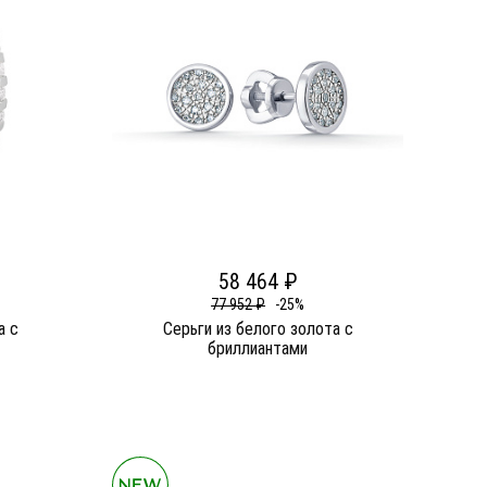
58 464 ₽
77 952 ₽
-25%
а c
Серьги из белого золота c
бриллиантами