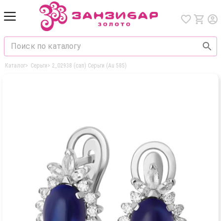
Каталог
>
Серьги
>
2_02938 (сап) Серьги (Au 585)