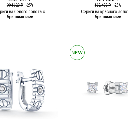
304 623 ₽
-25%
162 408 ₽
-25%
рьги из белого золота c
Серьги из красного золо
бриллиантами
бриллиантами