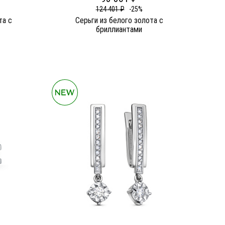
124 401 ₽
-25%
та c
Серьги из белого золота c
бриллиантами