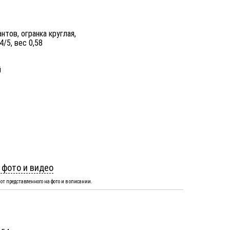
нтов, огранка круглая,
4/5, вес 0,58
й
 фото и видео
от представленного на фото и в описании.