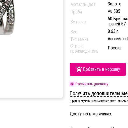
Золото
Металл/цвет
Au 585
Проба
60 Бриллиа
Вставка
граней 57, 
8.63 г.
Вес
Английски
Тип замка
Страна-
Россия
производитель
Добавить в корзину
Рассчитать доставку
Получить дополнительные
В редких случаях изделие может иметь отличие 
Доступно в магазинах: