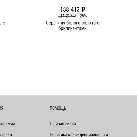
158 413 ₽
211 217 ₽
-25%
а c
Серьги из белого золота c
бриллиантами
ИЯ
ПОМОЩЬ
рограмма
Горячая линия
ставка
Политика конфиденциальности