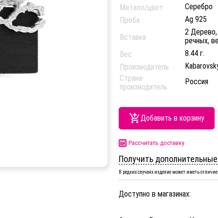
Серебро
Металл/цвет
Ag 925
Проба
2 Дерево,
Вставка
речных, в
8.44 г.
Вес
Kabarovsk
Производитель
Страна-
Россия
производитель
Добавить в корзину
Рассчитать доставку
Получить дополнительные
В редких случаях изделие может иметь отличие 
Доступно в магазинах: