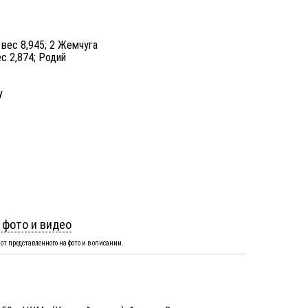
 вес 8,945; 2 Жемчуга
ес 2,874; Родий
y
 фото и видео
от представленного на фото и в описании.