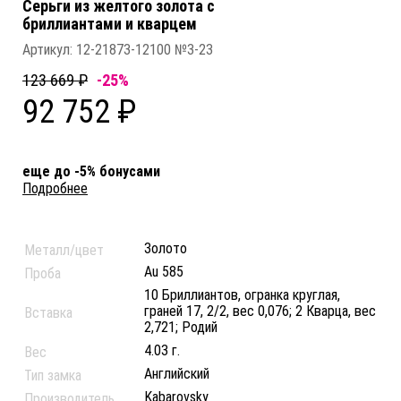
Серьги из желтого золота c
бриллиантами и кварцем
Артикул:
12-21873-12100 №3-23
123 669 ₽
-25%
92 752 ₽
еще до -5% бонусами
Подробнее
Золото
Металл/цвет
Au 585
Проба
10 Бриллиантов, огранка круглая,
граней 17, 2/2, вес 0,076; 2 Кварца, вес
Вставка
2,721; Родий
4.03 г.
Вес
Английский
Тип замка
Kabarovsky
Производитель