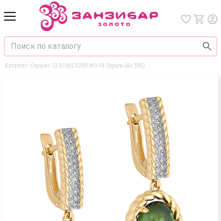
Каталог
>
Серьги
>
12-21062-5200 №3-18 Серьги (Au 585)