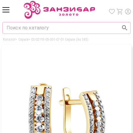
Каталог
>
Серьги
>
02-02195-05-001-07-01 Серьги (Au 585)