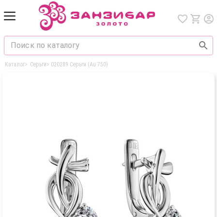
Каталог
>
Серьги
>
020289 Серьги (Au 750)