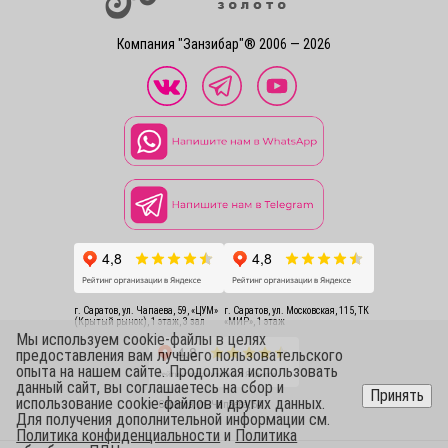
Компания "Занзибар"® 2006 — 2026
г. Саратов, ул. Чапаева, 59, «ЦУМ»
г. Саратов, ул. Московская, 115, ТК
(Крытый рынок), 1 этаж, 3 зал
«МИР», 1 этаж
Мы используем cookie-файлы в целях
предоставления вам лучшего пользовательского
опыта на нашем сайте. Продолжая использовать
данный сайт, вы соглашаетесь на сбор и
Принять
использование cookie-файлов и других данных.
г. Саратов, ул. Чапаева, 54
Для получения дополнительной информации см.
Политика конфиденциальности
и
Политика