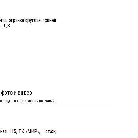
нта, огранка круглая, граней
ес 0,8
 фото и видео
от представленного на фото и в описании.
кая, 115, ТК «МИР», 1 этаж;