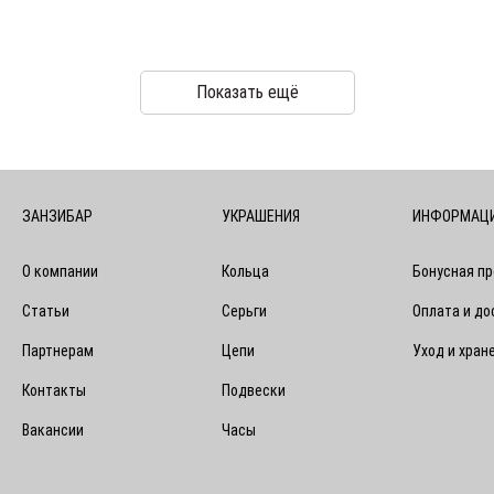
Показать ещё
ЗАНЗИБАР
УКРАШЕНИЯ
ИНФОРМАЦ
О компании
Кольца
Бонусная п
Статьи
Серьги
Оплата и до
Партнерам
Цепи
Уход и хран
Контакты
Подвески
Вакансии
Часы