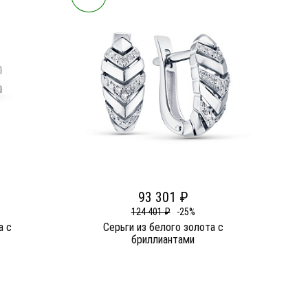
93 301 ₽
124 401 ₽
-25%
а c
Серьги из белого золота c
бриллиантами