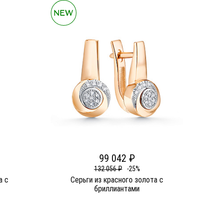
99 042 ₽
132 056 ₽
-25%
а c
Серьги из красного золота c
бриллиантами