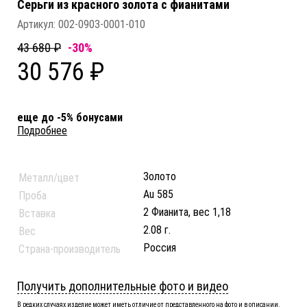
Серьги из красного золота c фианитами
Артикул:
002-0903-0001-010
43 680 ₽
-30%
30 576 ₽
еще до -5% бонусами
Подробнее
Золото
Металл/цвет
Au 585
Проба
2 Фианита, вес 1,18
Вставка
2.08 г.
Вес
Россия
Страна-производитель
Получить дополнительные фото и видео
В редких случаях изделие может иметь отличие от представленного на фото и в описании.