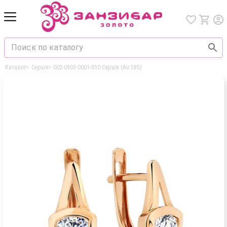
Каталог
>
Серьги
>
002-0903-0001-010 Серьги (Au 585)