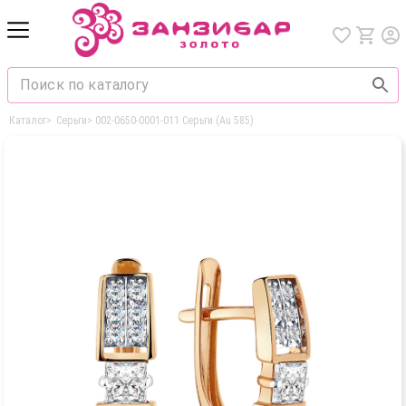
Каталог
>
Серьги
>
002-0650-0001-011 Серьги (Au 585)