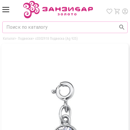
Каталог
>
Подвески
>
с0302918 Подвеска (Ag 925)