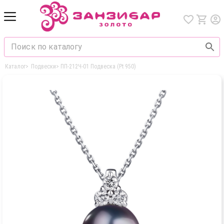
Каталог
>
Подвески
>
ПП-212Ч-01 Подвеска (Pt 950)