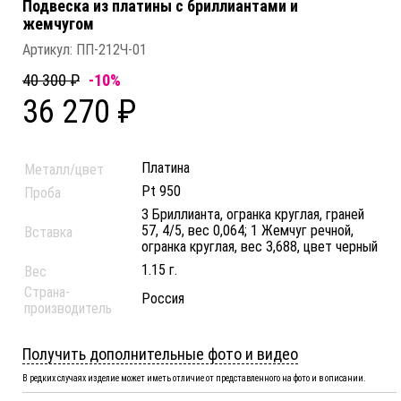
Подвеска из платины c бриллиантами и
жемчугом
Артикул:
ПП-212Ч-01
40 300 ₽
-10%
36 270 ₽
Платина
Металл/цвет
Pt 950
Проба
3 Бриллианта, огранка круглая, граней
57, 4/5, вес 0,064; 1 Жемчуг речной,
Вставка
огранка круглая, вес 3,688, цвет черный
1.15 г.
Вес
Страна-
Россия
производитель
Получить дополнительные фото и видео
В редких случаях изделие может иметь отличие от представленного на фото и в описании.