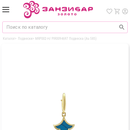
Каталог
>
Подвески
>
MRP002-H/ PIR0094697 Подвеска (Au 585)