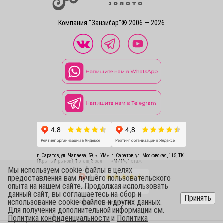
Компания "Занзибар"® 2006 — 2026
г. Саратов, ул. Чапаева, 59, «ЦУМ»
г. Саратов, ул. Московская, 115, ТК
(Крытый рынок), 1 этаж, 3 зал
«МИР», 1 этаж
Мы используем cookie-файлы в целях
предоставления вам лучшего пользовательского
опыта на нашем сайте. Продолжая использовать
данный сайт, вы соглашаетесь на сбор и
Принять
использование cookie-файлов и других данных.
г. Саратов, ул. Чапаева, 54
Для получения дополнительной информации см.
Политика конфиденциальности
и
Политика