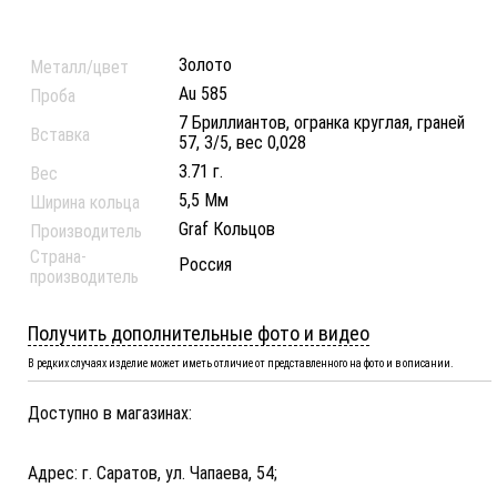
Золото
Металл/цвет
Au 585
Проба
7 Бриллиантов, огранка круглая, граней
Вставка
57, 3/5, вес 0,028
3.71 г.
Вес
5,5 Мм
Ширина кольца
Graf Кольцов
Производитель
Страна-
Россия
производитель
Получить дополнительные фото и видео
В редких случаях изделие может иметь отличие от представленного на фото и в описании.
Доступно в магазинах:
Адрес: г. Саратов, ул. Чапаева, 54;