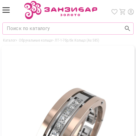
Каталог
>
Обручальные кольца
>
ЛТ-1-7бр/бк Кольцо (Au 585)