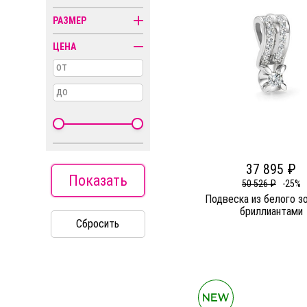
Колье
РАЗМЕР
Кресты
ЦЕНА
Пирсинг
от
Религиозная
символика
до
Часы
37 895 ₽
Показать
50 526 ₽
-25%
Подвеска из белого з
бриллиантами
Сбросить