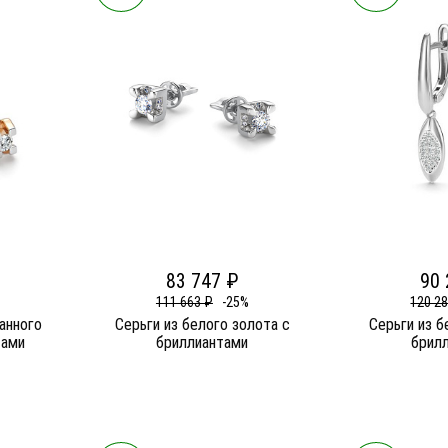
83 747 ₽
90 
111 663 ₽
-25%
120 2
анного
Серьги из белого золота c
Серьги из б
тами
бриллиантами
брил