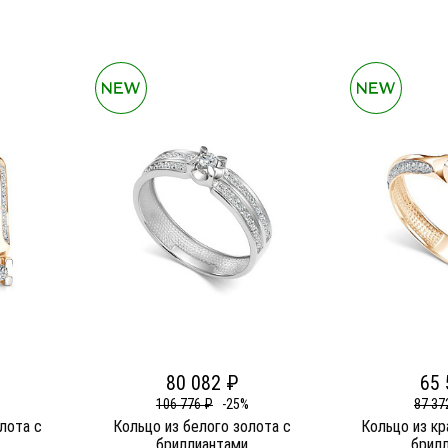
80 082 ₽
65 
106 776 ₽
-25%
87 37
олота c
Кольцо из белого золота c
Кольцо из кр
бриллиантами
брил