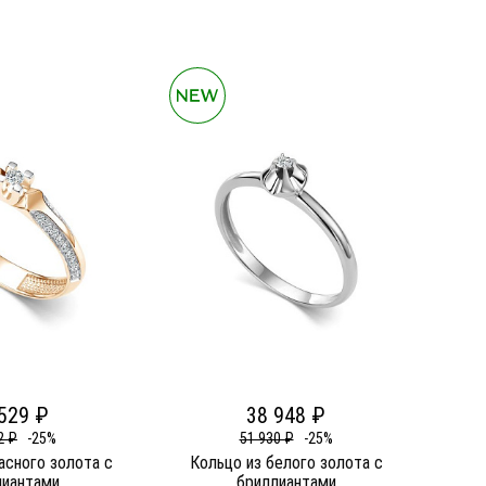
529 ₽
38 948 ₽
2 ₽
-25%
51 930 ₽
-25%
асного золота c
Кольцо из белого золота c
лиантами
бриллиантами