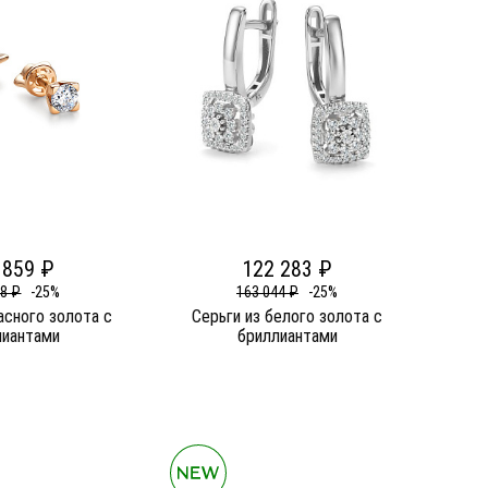
 859 ₽
122 283 ₽
78 ₽
-25%
163 044 ₽
-25%
асного золота c
Серьги из белого золота c
лиантами
бриллиантами