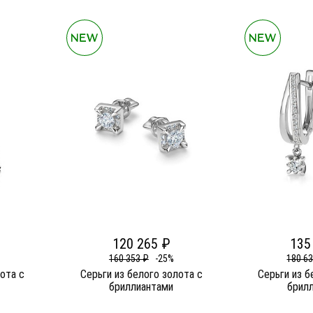
120 265 ₽
135
160 353 ₽
-25%
180 6
лота c
Серьги из белого золота c
Серьги из б
бриллиантами
брил