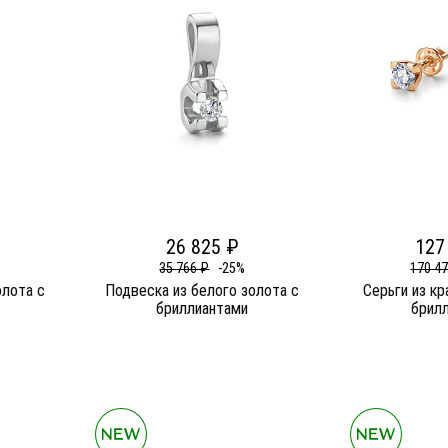
26 825 ₽
127
35 766 ₽
-25%
170 4
олота c
Подвеска из белого золота c
Серьги из кр
бриллиантами
брил