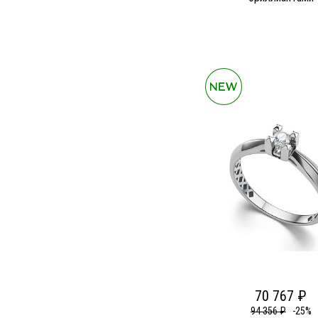
70 767 ₽
94 356 ₽
-25%