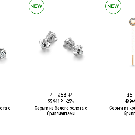
41 958 ₽
36 
55 944 ₽
-25%
48 96
лота c
Серьги из белого золота c
Серьги из кр
бриллиантами
брил