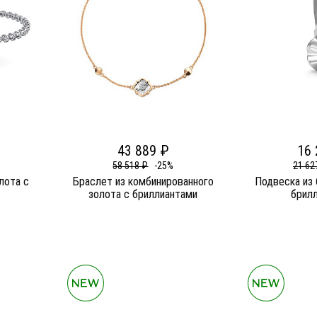
43 889 ₽
16 
58 518 ₽
-25%
21 62
лота c
Браслет из комбинированного
Подвеска из 
золота c бриллиантами
брил