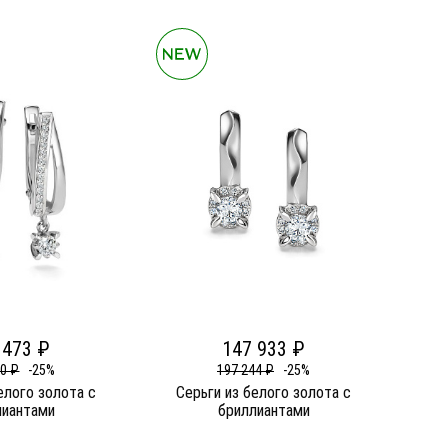
 473 ₽
147 933 ₽
30 ₽
-25%
197 244 ₽
-25%
елого золота c
Серьги из белого золота c
лиантами
бриллиантами