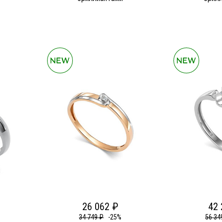
26 062 ₽
42 
34 749 ₽
-25%
56 34