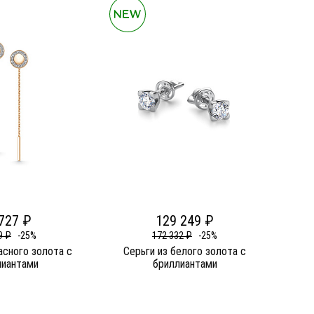
727 ₽
129 249 ₽
9 ₽
-25%
172 332 ₽
-25%
асного золота c
Серьги из белого золота c
лиантами
бриллиантами