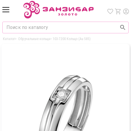
Каталог
>
Обручальные кольца
>
103-7200 Кольцо (Au 585)