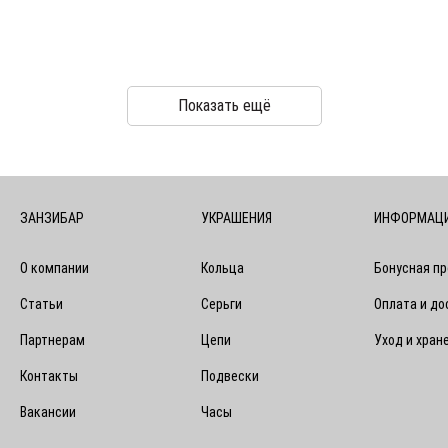
Показать ещё
ЗАНЗИБАР
УКРАШЕНИЯ
ИНФОРМАЦ
О компании
Кольца
Бонусная п
Статьи
Серьги
Оплата и до
Партнерам
Цепи
Уход и хран
Контакты
Подвески
Вакансии
Часы