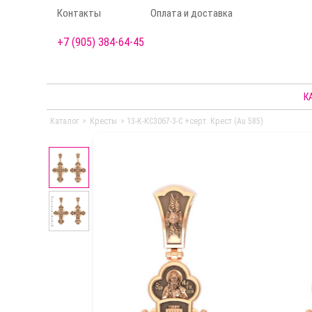
Контакты
Оплата и доставка
+7 (905) 384-64-45
К
Каталог
>
Кресты
>
13-К-КС3067-3-С +серт. Крест (Au 585)