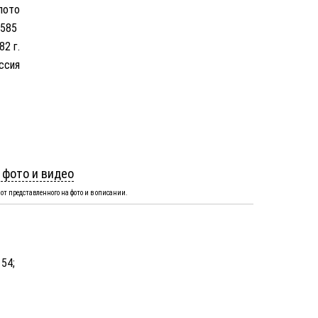
лото
 585
82 г.
ссия
 фото и видео
от представленного на фото и в описании.
 54;