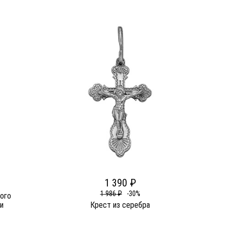
1 390 ₽
1 986 ₽
-30%
ого
и
Крест из серебра