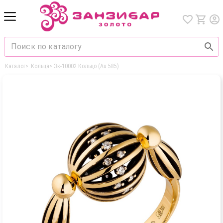
Каталог
>
Кольца
>
Зк-10002 Кольцо (Au 585)