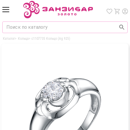
Каталог
>
Кольца
>
с1107735 Кольцо (Ag 925)