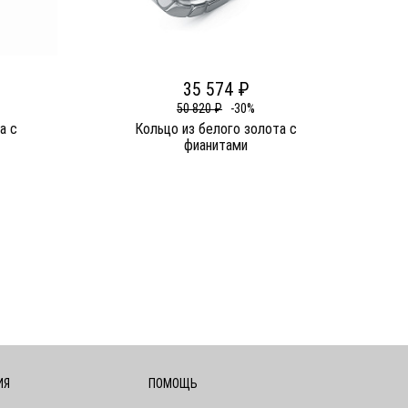
35 574 ₽
50 820 ₽
-30%
а c
Кольцо из белого золота c
фианитами
ИЯ
ПОМОЩЬ