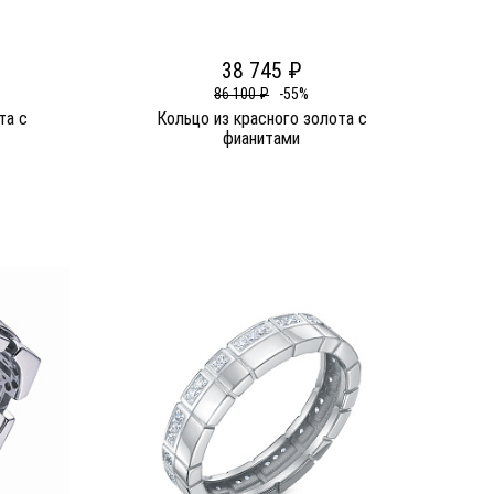
38 745 ₽
86 100 ₽
-55%
та c
Кольцо из красного золота c
фианитами