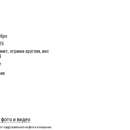
ебро
25
анит, огранка круглая, вес
4
г.
ия
 фото и видео
от представленного на фото и в описании.