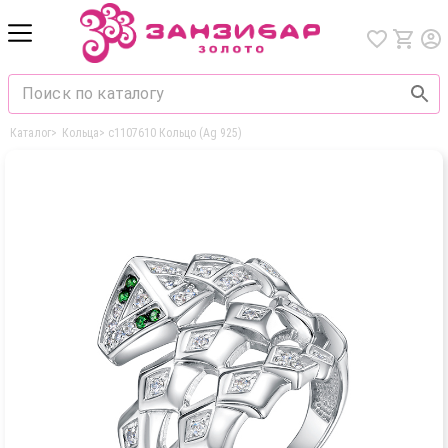
Каталог
>
Кольца
>
с1107610 Кольцо (Ag 925)