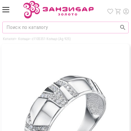
Каталог
>
Кольца
>
с1105351 Кольцо (Ag 925)