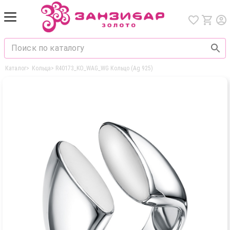
Каталог
>
Кольца
>
R40173_KO_WAG_WG Кольцо (Ag 925)