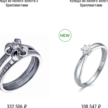
льцо из белого золота c
Кольцо из белого золот
бриллиантами
бриллиантами
332 506 ₽
108 547 ₽