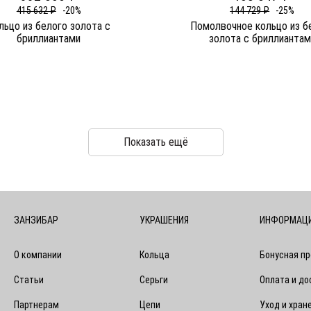
415 632 ₽
-20%
144 729 ₽
-25%
льцо из белого золота c
Помолвочное кольцо из б
бриллиантами
золота c бриллиантам
Показать ещё
ЗАНЗИБАР
УКРАШЕНИЯ
ИНФОРМАЦ
О компании
Кольца
Бонусная п
Статьи
Серьги
Оплата и до
Партнерам
Цепи
Уход и хран