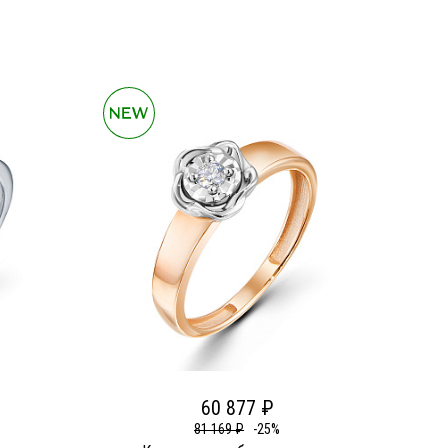
60 877 ₽
81 169 ₽
-25%