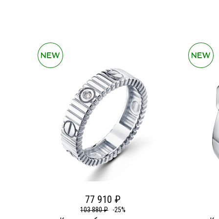
77 910 ₽
103 880 ₽
-25%