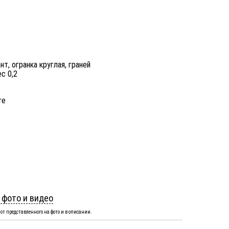
нт, огранка круглая, граней
ес 0,2
re
 фото и видео
от представленного на фото и в описании.