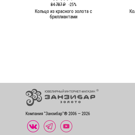
84 787 ₽
-25%
Кольцо из красного золота c
Ко
бриллиантами
Компания "Занзибар"® 2006 — 2026