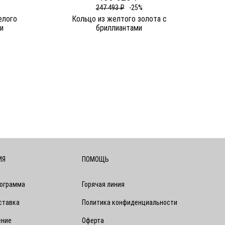
247 493 ₽
-25%
елого
Кольцо из желтого золота c
и
бриллиантами
ИЯ
ПОМОЩЬ
рограмма
Горячая линия
ставка
Политика конфиденциальности
ение
Оферта