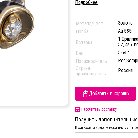
Подробнее
Золото
Металл/цвет
Au 585
Проба
1 Бриллиа
Вставка
57, 4/5, в
5.64 г.
Вес
Per Semp
Производитель
Страна-
Россия
производитель
Добавить в корзину
Рассчитать доставку
Получить дополнительные
В редких случаях изделие может иметь отличие 