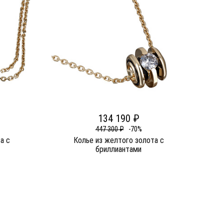
134 190 ₽
447 300 ₽
-70%
а c
Колье из желтого золота c
бриллиантами