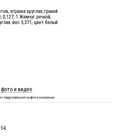
тов, огранка круглая, граней
ес 0,127; 1 Жемчуг речной,
углая, вес 3,371, цвет белый
 фото и видео
от представленного на фото и в описании.
 54;