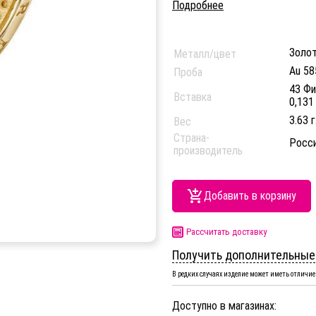
Подробнее
Золо
Металл/цвет
Au 58
Проба
43 Фи
Вставка
0,131
3.63 г
Вес
Страна-
Росс
производитель
Добавить в корзину
Рассчитать доставку
Получить дополнительные
В редких случаях изделие может иметь отличие 
Доступно в магазинах: