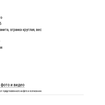
то
5
анита, огранка круглая, вес
.
ия
 фото и видео
от представленного на фото и в описании.