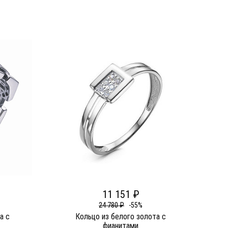
11 151 ₽
24 780 ₽
-55%
а c
Кольцо из белого золота c
фианитами