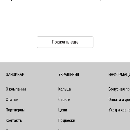
Показать ещё
ЗАНЗИБАР
УКРАШЕНИЯ
ИНФОРМАЦ
О компании
Кольца
Бонусная п
Статьи
Серьги
Оплата и до
Партнерам
Цепи
Уход и хран
Контакты
Подвески