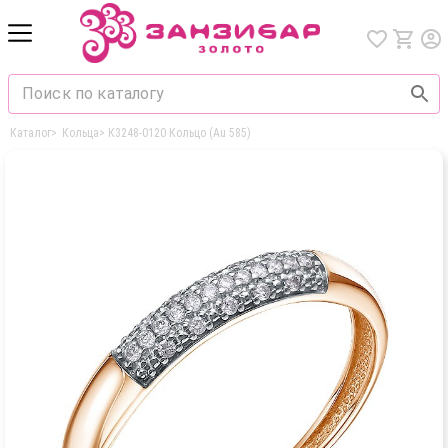
Каталог
>
Кольца
>
К3248-0120 Кольцо (Au 585)