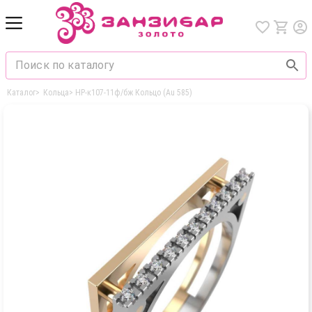
Каталог
>
Кольца
>
HP-к107-11ф/бж Кольцо (Au 585)