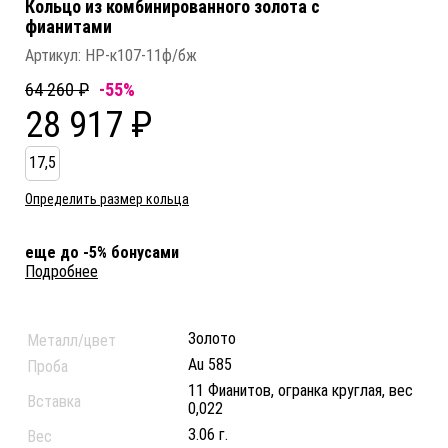
Кольцо из комбинированного золота c
фианитами
Артикул:
HP-к107-11ф/бж
64 260 ₽
-55%
28 917 ₽
17,5
Определить размер кольца
еще до -5% бонусами
Подробнее
Золото
Металл/цвет
Au 585
Проба
11 Фианитов, огранка круглая, вес
Вставка
0,022
3.06 г.
Вес