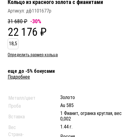
Кольцо из красного золота c фианитами
Артикул:
дф1101677р
31 680 ₽
-30%
22 176 ₽
18,5
Определить размер кольца
еще до -5% бонусами
Подробнее
Золото
Металл/цвет
Au 585
Проба
1 Фианит, огранка круглая, вес
Вставка
0,002
1.44 г.
Вес
Страна-
Россия