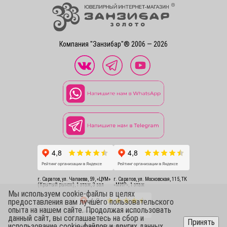
Компания "Занзибар"® 2006 — 2026
г. Саратов, ул. Чапаева, 59, «ЦУМ»
г. Саратов, ул. Московская, 115, ТК
(Крытый рынок), 1 этаж, 3 зал
«МИР», 1 этаж
Мы используем cookie-файлы в целях
предоставления вам лучшего пользовательского
опыта на нашем сайте. Продолжая использовать
данный сайт, вы соглашаетесь на сбор и
Принять
использование cookie-файлов и других данных.
г. Саратов, ул. Чапаева, 54