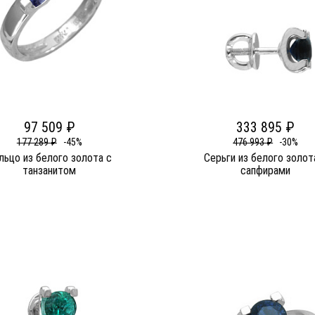
97 509 ₽
333 895 ₽
177 289 ₽
-45%
476 993 ₽
-30%
льцо из белого золота c
Серьги из белого золот
танзанитом
сапфирами