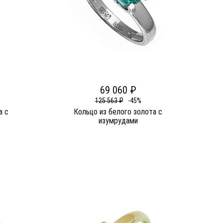
69 060 ₽
125 563 ₽
-45%
а c
Кольцо из белого золота c
изумрудами