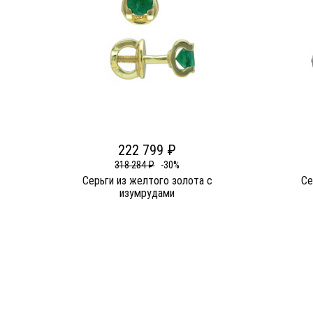
222 799 ₽
318 284 ₽
-30%
Серьги из желтого золота c
Се
изумрудами