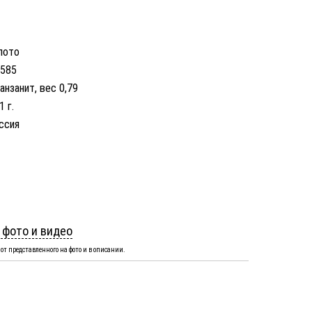
лото
 585
анзанит, вес 0,79
1 г.
ссия
 фото и видео
от представленного на фото и в описании.