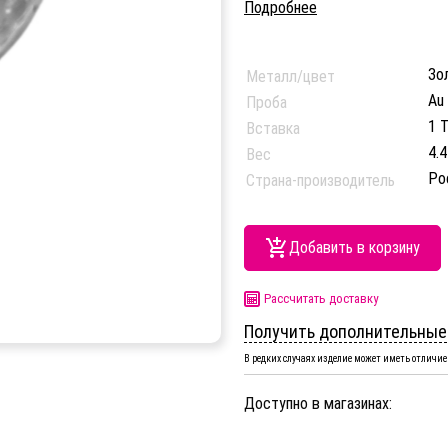
Подробнее
Зо
Металл/цвет
Au
Проба
1 Т
Вставка
4.4
Вес
Ро
Страна-производитель
Добавить в корзину
Рассчитать доставку
Получить дополнительные
В редких случаях изделие может иметь отличие 
Доступно в магазинах: