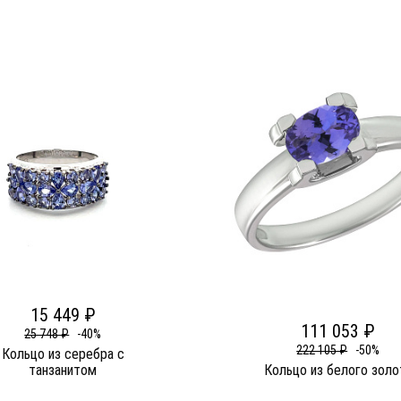
15 449 ₽
111 053 ₽
25 748 ₽
-40%
222 105 ₽
-50%
Кольцо из серебра c
танзанитом
Кольцо из белого золо