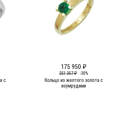
175 950 ₽
251 357 ₽
-30%
а c
Кольцо из желтого золота c
изумрудами