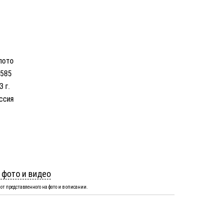
лото
 585
3 г.
ссия
 фото и видео
от представленного на фото и в описании.