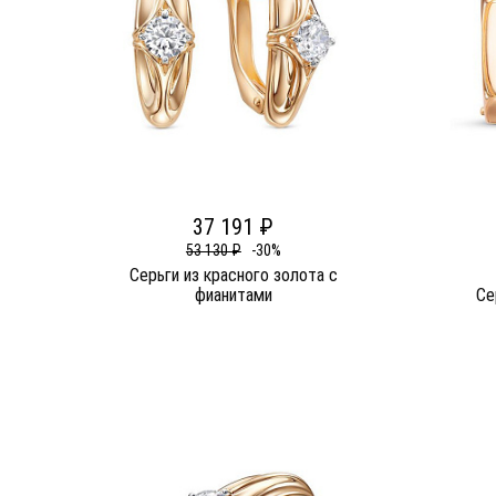
37 191 ₽
53 130 ₽
-30%
Серьги из красного золота c
фианитами
Се