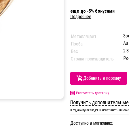
еще до -5% бонусами
Подробнее
Зо
Металл/цвет
Au
Проба
2.3
Вес
Ро
Страна-производитель
Добавить в корзину
Рассчитать доставку
Получить дополнительные
В редких случаях изделие может иметь отличие 
Доступно в магазинах: