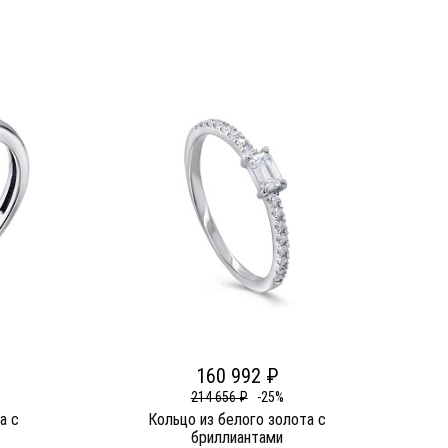
160 992 ₽
214 656 ₽
-25%
а c
Кольцо из белого золота c
бриллиантами