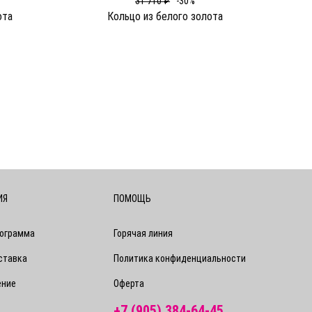
31 710 ₽
-30%
ота
Кольцо из белого золота
ИЯ
ПОМОЩЬ
рограмма
Горячая линия
ставка
Политика конфиденциальности
ение
Оферта
+7 (905) 384-64-45