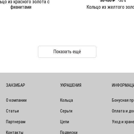
30 450 ₽
-30%
ьцо из красного золота c
фианитами
Кольцо из желтого зол
Показать ещё
ЗАНЗИБАР
УКРАШЕНИЯ
ИНФОРМАЦ
О компании
Кольца
Бонусная п
Статьи
Серьги
Оплата и до
Партнерам
Цепи
Уход и хран
Контакты
Подвески