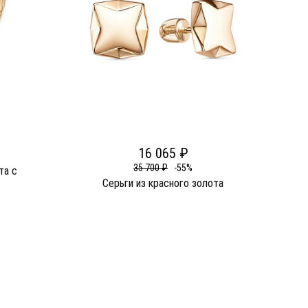
16 065 ₽
35 700 ₽
-55%
та c
Серьги из красного золота