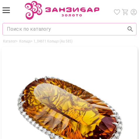
Каталог
>
Кольца
>
1_04611 Кольцо (Au 585)