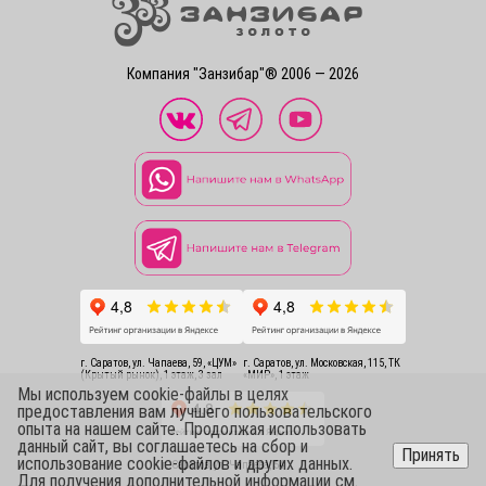
Компания "Занзибар"® 2006 — 2026
г. Саратов, ул. Чапаева, 59, «ЦУМ»
г. Саратов, ул. Московская, 115, ТК
(Крытый рынок), 1 этаж, 3 зал
«МИР», 1 этаж
Мы используем cookie-файлы в целях
предоставления вам лучшего пользовательского
опыта на нашем сайте. Продолжая использовать
данный сайт, вы соглашаетесь на сбор и
Принять
использование cookie-файлов и других данных.
г. Саратов, ул. Чапаева, 54
Для получения дополнительной информации см.