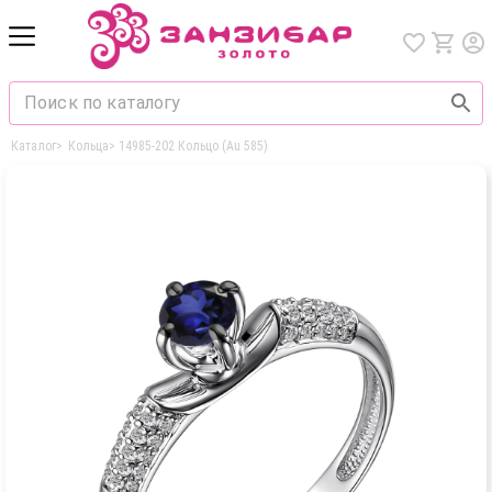
Каталог
>
Кольца
>
14985-202 Кольцо (Au 585)