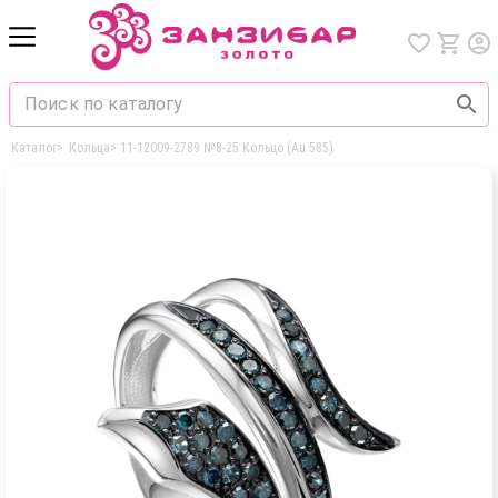
Каталог
>
Кольца
>
11-12009-2789 №8-25 Кольцо (Au 585)