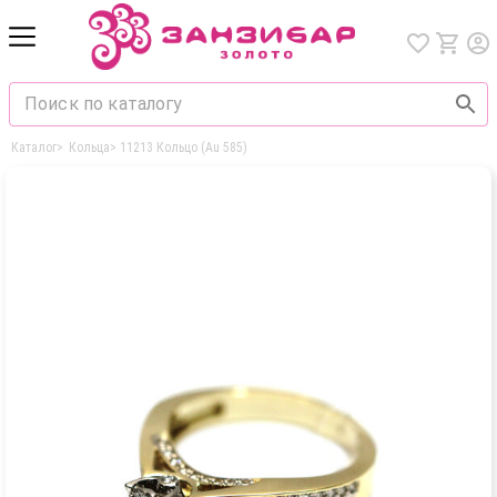
Каталог
>
Кольца
>
11213 Кольцо (Au 585)