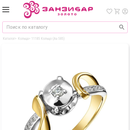
Каталог
>
Кольца
>
11185 Кольцо (Au 585)