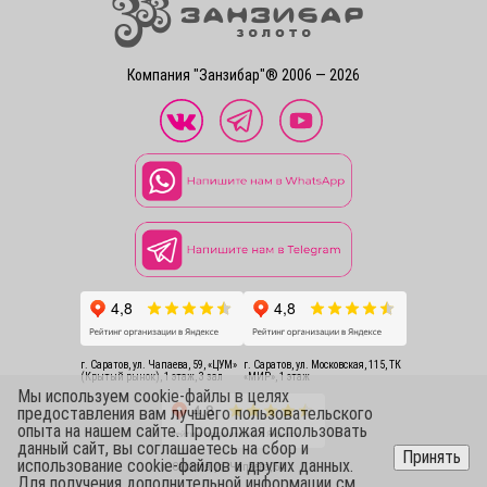
Компания "Занзибар"® 2006 — 2026
г. Саратов, ул. Чапаева, 59, «ЦУМ»
г. Саратов, ул. Московская, 115, ТК
(Крытый рынок), 1 этаж, 3 зал
«МИР», 1 этаж
Мы используем cookie-файлы в целях
предоставления вам лучшего пользовательского
опыта на нашем сайте. Продолжая использовать
данный сайт, вы соглашаетесь на сбор и
Принять
использование cookie-файлов и других данных.
г. Саратов, ул. Чапаева, 54
Для получения дополнительной информации см.