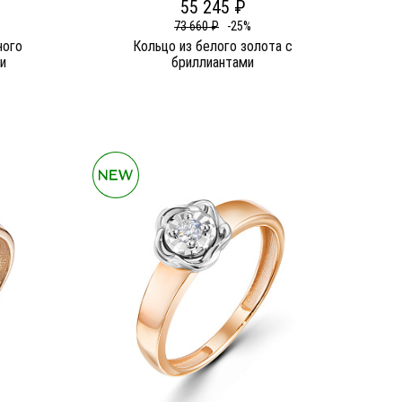
55 245 ₽
73 660 ₽
-25%
ного
Кольцо из белого золота c
и
бриллиантами