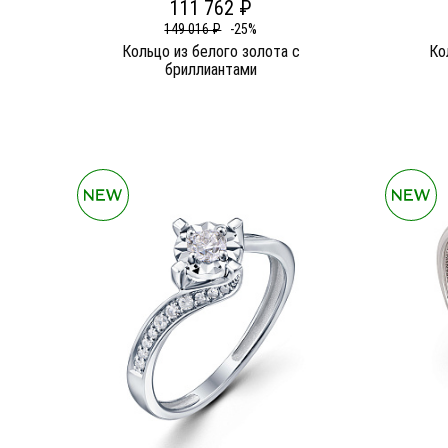
111 762 ₽
149 016 ₽
-25%
Кольцо из белого золота c
Ко
бриллиантами