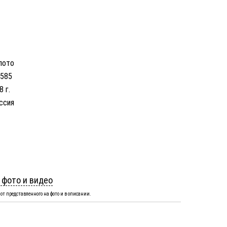
лото
 585
8 г.
ссия
 фото и видео
от представленного на фото и в описании.