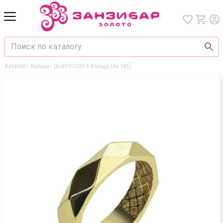
Каталог
>
Кольца
>
06-ВР-П1031-1 Кольцо (Au 585)