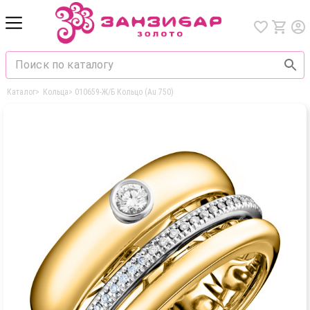
Каталог
>
Кольца
>
010659-Ж/Б Кольцо (Au 750)