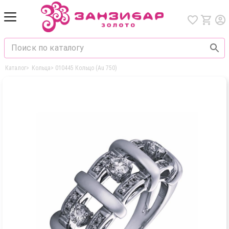
Каталог
>
Кольца
>
010445 Кольцо (Au 750)