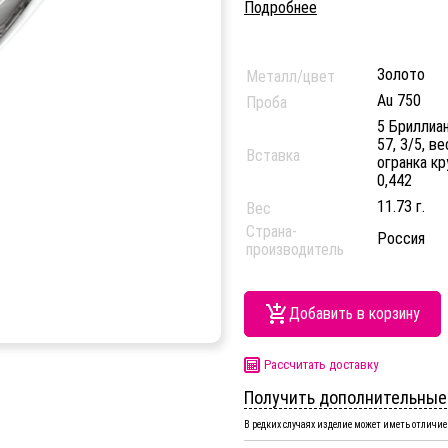
Подробнее
Золото
Металл/цвет
Au 750
Проба
5 Бриллиан
57, 3/5, в
Вставка
огранка кр
0,442
11.73 г.
Вес
Страна-
Россия
производитель
Добавить в корзину
Рассчитать доставку
Получить дополнительные
В редких случаях изделие может иметь отличие 