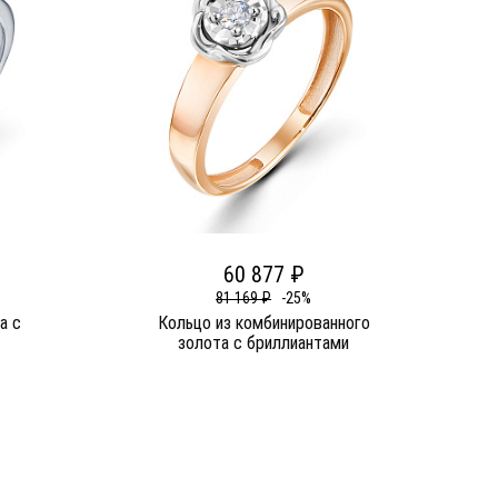
60 877 ₽
81 169 ₽
-25%
а c
Кольцо из комбинированного
золота c бриллиантами