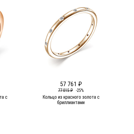
57 761 ₽
77 015 ₽
-25%
та c
Кольцо из красного золота c
бриллиантами