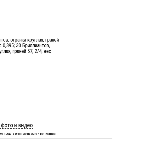
тов, огранка круглая, граней
ес 0,395; 30 Бриллиантов,
углая, граней 57, 2/4, вес
 фото и видео
от представленного на фото и в описании.