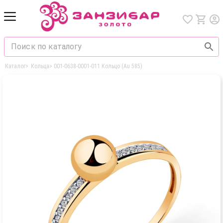
Каталог
>
Кольца
>
001-0638-0001-011 Кольцо (Au 585)