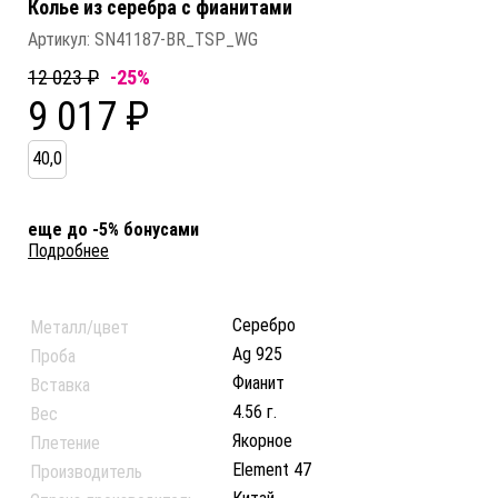
Колье из серебра c фианитами
Артикул:
SN41187-BR_TSP_WG
12 023 ₽
-25%
9 017 ₽
40,0
еще до -5% бонусами
Подробнее
Серебро
Металл/цвет
Ag 925
Проба
Фианит
Вставка
4.56 г.
Вес
Якорное
Плетение
Element 47
Производитель