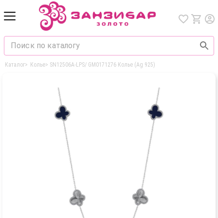
Каталог
>
Колье
>
SN12506A-LPS/ GM0171276 Колье (Ag 925)