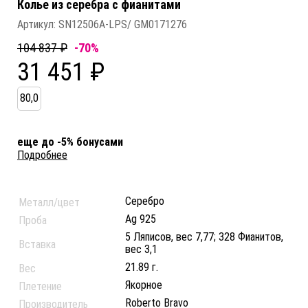
Колье из серебра c фианитами
Артикул:
SN12506A-LPS/ GM0171276
104 837 ₽
-70%
31 451 ₽
80,0
еще до -5% бонусами
Подробнее
Серебро
Металл/цвет
Ag 925
Проба
5 Ляписов, вес 7,77; 328 Фианитов,
Вставка
вес 3,1
21.89 г.
Вес
Якорное
Плетение
Roberto Bravo
Производитель